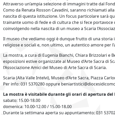
Attraverso un’ampia selezione di immagini tratte dal Fondo
Como da Renata Rosson Cavadini, saranno richiamati alla mem
nascita di questa istituzione. Un focus particolare sarà 
trainante uomo di fede e di cultura che si fece portavoce
coinvolgendo nella nascita di un museo a Scaria l’Associazi
Il museo che vediamo oggi è dunque frutto di una storia im
religiose e sociali e, non ultimo, un autentico amore per l’
La mostra, a cura di Eugenia Bianchi, Chiara Brizzolari e 
esposizioni estive organizzate al Museo d’Arte Sacra di Scar
l’Associazione Amici del Museo di Arte Sacra di Scaria.
Scaria (Alta Valle Intelvi), Museo d’Arte Sacra, Piazza Carlo
Per info: 031 5370280 oppure beniartistici@diocesidicomo
La mostra è visitabile durante gli orari di apertura de
sabato: 15.00-18.00
domenica: 10.00-12.00 / 15.00-18.00
Durante la settimana aperta su appuntamento: 031 53702