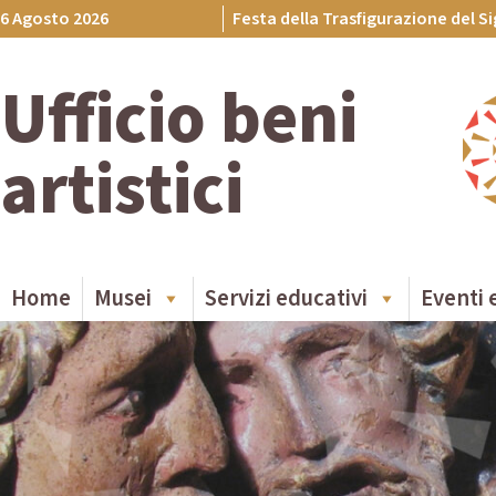
Skip
6 Agosto 2026
Festa della Trasfigurazione del S
to
content
Ufficio beni
artistici
Home
Musei
Servizi educativi
Eventi 