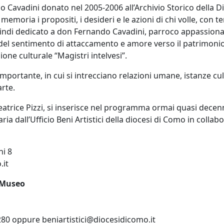
 Cavadini donato nel 2005-2006 all’Archivio Storico della Di
oria i propositi, i desideri e le azioni di chi volle, con te
quindi dedicato a don Fernando Cavadini, parroco appassiona
 del sentimento di attaccamento e amore verso il patrimonio
one culturale “Magistri intelvesi”.
portante, in cui si intrecciano relazioni umane, istanze cult
arte.
Beatrice Pizzi, si inserisce nel programma ormai quasi decen
ia dall’Ufficio Beni Artistici della diocesi di Como in colla
ni 8
.it
l Museo
80 oppure beniartistici@diocesidicomo.it