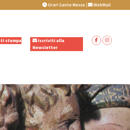
Orari Sante Messe
|
WebMail
ti stampa
Iscriviti alla
Newsletter