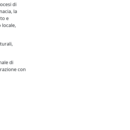
ocesi di
nacia, la
to e
 locale,
urali,
nale di
borazione con