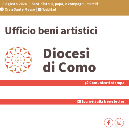
Skip
8 Agosto 2026
Santi Sisto II, papa, e compagni, martiri
Orari Sante Messe
|
WebMail
to
content
Ufficio beni artistici
Diocesi
di Como
Comunicati stampa
Iscriviti alla Newsletter