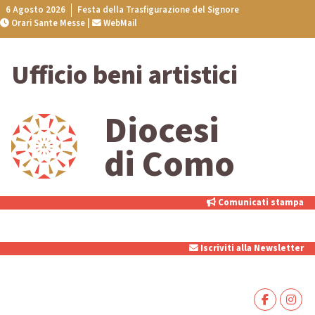
Skip
6 Agosto 2026
Festa della Trasfigurazione del Signore
Orari Sante Messe
|
WebMail
to
content
Ufficio beni artistici
Diocesi
di Como
Comunicati stampa
Iscriviti alla Newsletter