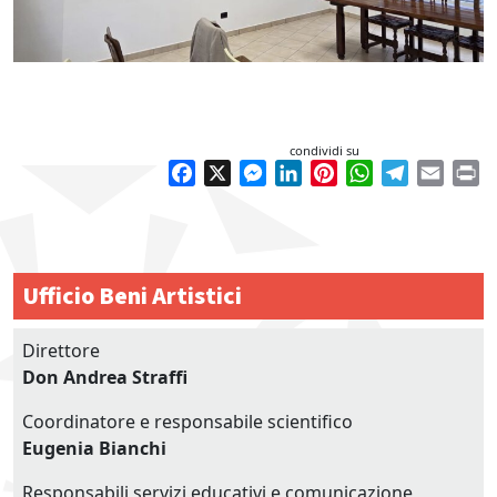
condividi su
Facebook
X
Messenger
LinkedIn
Pinterest
WhatsApp
Telegram
Email
Pr
Ufficio Beni Artistici
Direttore
Don Andrea Straffi
Coordinatore e responsabile scientifico
Eugenia Bianchi
Responsabili servizi educativi e comunicazione