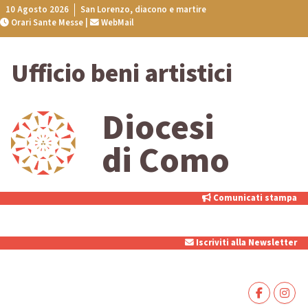
Skip
10 Agosto 2026
San Lorenzo, diacono e martire
Orari Sante Messe
|
WebMail
to
content
Ufficio beni artistici
Diocesi
di Como
Comunicati stampa
Iscriviti alla Newsletter